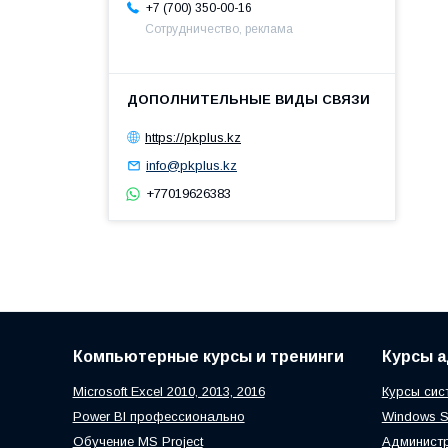
+7 (700) 350-00-16
Сотрудничество, реклама
https://pkplus.kz
info@pkplus.kz
+77019626383
Компьютерные курсы и тренинги
Курсы 
Microsoft Excel 2010, 2013, 2016
Курсы сис
Power BI профессионально
Windows Se
Обучение MS Project
Администр